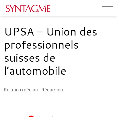
Affic
la
PRESTATIONS
navig
UPSA – Union des
ACTUALITÉS
professionnels
RÉFÉRENCES
suisses de
QUI SOMMES-NOUS
l’automobile
CONTACT
Relation médias
-
Rédaction