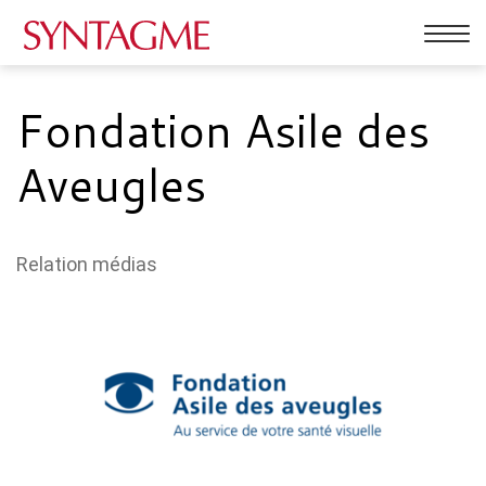
Affic
la
PRESTATIONS
navig
Fondation Asile des
ACTUALITÉS
Aveugles
RÉFÉRENCES
QUI SOMMES-NOUS
Relation médias
CONTACT