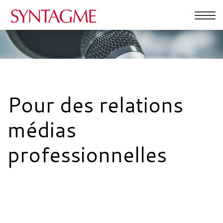
Affic
la
PRESTATIONS
navig
ACTUALITÉS
RÉFÉRENCES
Pour des relations
QUI SOMMES-NOUS
médias
CONTACT
professionnelles