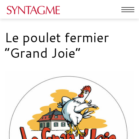
Affic
la
PRESTATIONS
navig
Le poulet fermier
ACTUALITÉS
“Grand Joie”
RÉFÉRENCES
QUI SOMMES-NOUS
CONTACT