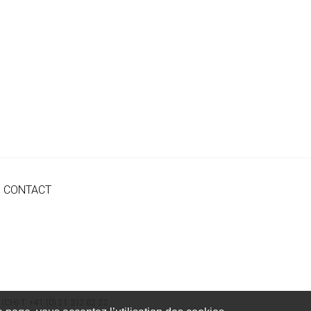
CONTACT
 (CH) T. +41 (0) 21 312 82 22