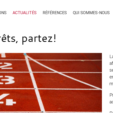
ONS
ACTUALITÉS
RÉFÉRENCES
QUI SOMMES-NOUS
êts, partez!
L
a
s
e
m
P
a