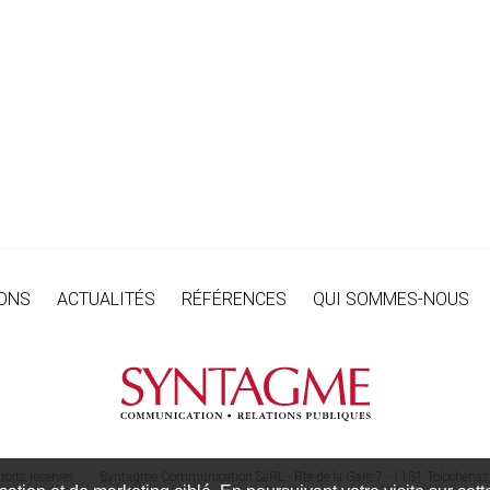
IONS
ACTUALITÉS
RÉFÉRENCES
QUI SOMMES-NOUS
oits réservés
Syntagme Communication SàRL - Rte de la Gare 7 - 1131 Tolochenaz