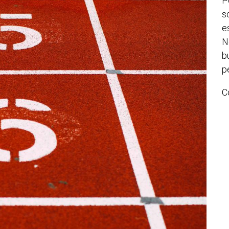
P
s
e
N
b
p
C