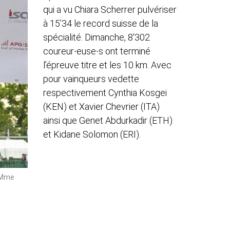
qui a vu Chiara Scherrer pulvériser
à 15’34 le record suisse de la
spécialité. Dimanche, 8'302
coureur∙euse∙s ont terminé
l’épreuve titre et les 10 km. Avec
pour vainqueurs vedette
respectivement Cynthia Kosgei
(KEN) et Xavier Chevrier (ITA)
ainsi que Genet Abdurkadir (ETH)
et Kidane Solomon (ERI).
r Mme